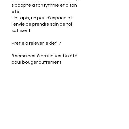
s'adapte à ton rythme et à ton
été.
Un tapis, un peu d'espace et
l'envie de prendre soin de toi
suffisent.
Prêt·e à relever le défi ?
8 semaines. 8 pratiques. Un été
pour bouger autrement.
Prix
79,00 €
Rejoindre