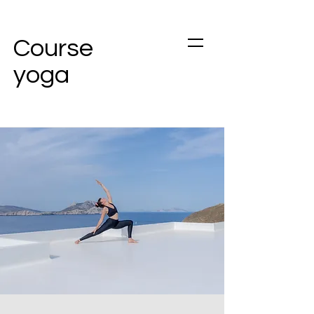
Course
yoga