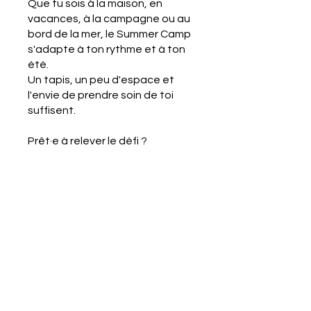
Que tu sois à la maison, en
vacances, à la campagne ou au
bord de la mer, le Summer Camp
s'adapte à ton rythme et à ton
été.
Un tapis, un peu d'espace et
l'envie de prendre soin de toi
suffisent.
Prêt·e à relever le défi ?
8 semaines. 8 pratiques. Un été
pour bouger autrement.
Price
€79.00