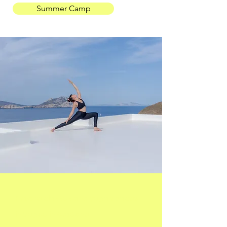
Summer Camp
Private classes and yoga spaces
in Vogüé in Ardèche