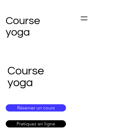
Course
yoga
Course
yoga
Réserver un cours
Pratiquez en ligne